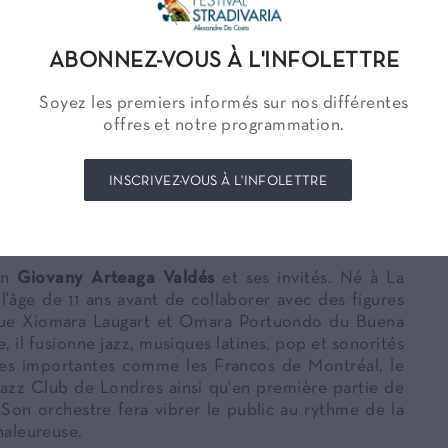
Après le lancement du festival, le 8 juillet, sous le
n audacieuse se poursuit avec une escale haute en
ABONNEZ-VOUS À L'INFOLETTRE
agné des chanteurs Antonio Figueroa & Alejandro
ndre Da Costa convie le public à un voyage musical
Soyez les premiers informés sur nos différentes
exicaines. Des univers classiques d'Arturo Márquez,
offres et notre programmation.
 succès populaires de Juan Gabriel, Luis Miguel et
e, la passion et l'âme d'un pays où la musique est
oirée chaleureuse et spectaculaire, portée par la
INSCRIVEZ-VOUS À L'INFOLETTRE
mexicain.
ain
Giovany Arteaga Valdés
et ses invités. Né à La
'âge de 11 ans avant de collaborer avec des figures
 que Xiomara Laugart et Omara Portuondo du Buena
, il fusionne jazz, musiques latines, pop et sonorités
es importantes comme les Francos de Montréal, le
Jazz Club de Londres ainsi qu'en première partie de
Son orchestre fera vibrer le public au rythme de la
haleureuse.