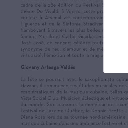
cadre de la 28e édition du Festival Stradivaria. 
thème De Vivaldi à Venise, cette programmatio
couleur à Arsenal art contemporain. Accomp
Figueroa et de la Sinfonía Stradivaria, Alexa
flamboyant à travers les plus belles mélodies m
Samuel Murillo et Carlos Guadarrama aux grands
José José, ce concert célèbre toute la richess
synonyme de feu, d'amour et de mémoire. Une s
virtuosité, l'émotion et toute la magie du cœur 
Giovany Arteaga Valdés
La fête se poursuit avec le saxophoniste cub
Havane, il commence ses études musicales dès l
emblématiques de la musique cubaine, telles
Vista Social Club. Musicien éclectique et virtuose
du monde. Son parcours l'a mené sur des scèn
Festival de Jazz de Québec, le Ronnie Scott's 
Diana Ross lors de sa tournée nord-américaine. 
musique cubaine dans une ambiance festive et c