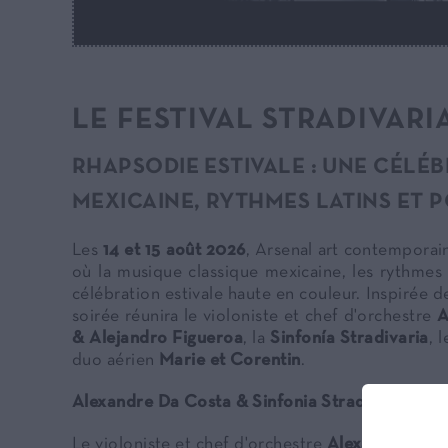
LE FESTIVAL STRADIVARI
RHAPSODIE ESTIVALE : UNE CÉLÉ
MEXICAINE, RYTHMES LATINS ET 
Les
14 et 15 août 2026
, Arsenal art contempora
où la musique classique mexicaine, les rythmes 
célébration estivale haute en couleur. Inspirée d
soirée réunira le violoniste et chef d'orchestre
A
& Alejandro Figueroa
, la
Sinfonía Stradivaria
, 
duo aérien
Marie et Corentin
.
Alexandre Da Costa & Sinfonia Stradivaria
Le violoniste et chef d'orchestre
Alexandre Da 