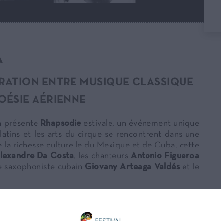
A
BRATION ENTRE MUSIQUE CLASSIQUE
POÉSIE AÉRIENNE
in présente
Rhapsodie
estivale, un événement unique
latins et les arts du cirque se rencontrent dans une
e la richesse culturelle du Mexique et de Cuba, cette
lexandre Da Costa
, les chanteurs
Antonio Figueroa
le saxophoniste cubain
Giovany Arteaga Valdés
et le
Costa
signe un retour très attendu à Montréal dans le