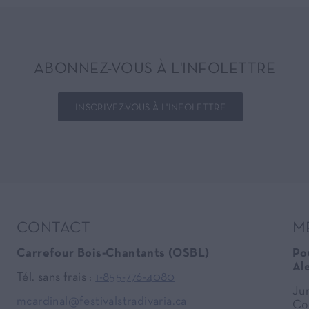
ABONNEZ-VOUS À L'INFOLETTRE
INSCRIVEZ-VOUS À L'INFOLETTRE
CONTACT
M
Carrefour Bois-Chantants (OSBL)
Po
Al
Tél. sans frais :
1-855-776-4080
Ju
mcardinal@festivalstradivaria.ca
Co